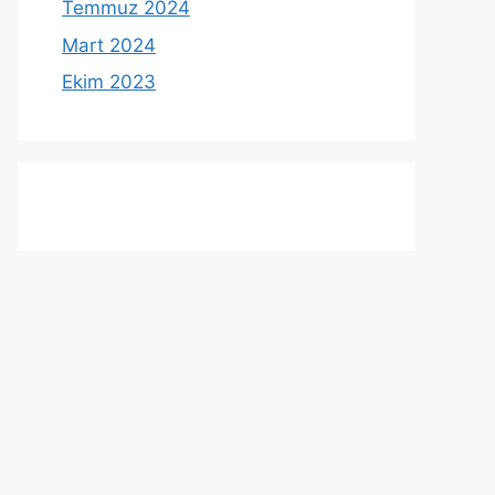
Temmuz 2024
Mart 2024
Ekim 2023