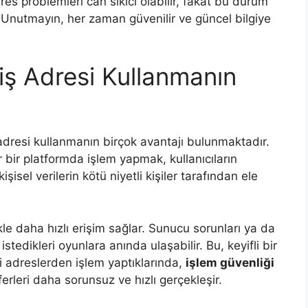
res problemleri can sıkıcı olabilir, fakat bu durum
. Unutmayın, her zaman güvenilir ve güncel bilgiye
iş Adresi Kullanmanın
adresi kullanmanın birçok avantajı bulunmaktadır.
 bir platformda işlem yapmak, kullanıcıların
şisel verilerin kötü niyetli kişiler tarafından ele
likle daha hızlı erişim sağlar. Sunucu sorunları ya da
istedikleri oyunlara anında ulaşabilir. Bu, keyifli bir
li adreslerden işlem yaptıklarında,
işlem güvenliği
erleri daha sorunsuz ve hızlı gerçekleşir.