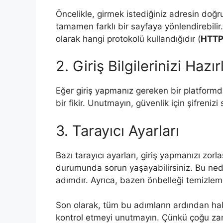
Öncelikle, girmek istediğiniz adresin doğr
tamamen farklı bir sayfaya yönlendirebili
olarak hangi protokolü kullandığıdır (
HTT
2. Giriş Bilgilerinizi Hazır
Eğer giriş yapmanız gereken bir platformday
bir fikir. Unutmayın, güvenlik için şifrenizi s
3. Tarayıcı Ayarları
Bazı tarayıcı ayarları, giriş yapmanızı zorla
durumunda sorun yaşayabilirsiniz. Bu ne
adımdır. Ayrıca, bazen önbelleği temizlemek
Son olarak, tüm bu adımların ardından hal
kontrol etmeyi unutmayın. Çünkü çoğu za