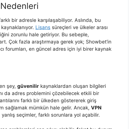
 Nedenleri
rklı bir adresle karşılaşabiliyor. Aslında, bu
 kaynaklanıyor.
Lisans
süreçleri ve ülkeler arası
liğini zorunlu hale getiriyor. Bu sebeple,
 şart. Çok fazla araştırmaya gerek yok; Showbet’in
ı forumları, en güncel adres için iyi birer kaynak
ken şey,
güvenilir
kaynaklardan oluşan bilgileri
mı da adres problemini çözebilecek etkili bir
ntılarını farklı bir ülkeden göstererek giriş
rişim sağlamak mümkün hale gelir. Ancak,
VPN
yanlış seçimler, farklı sorunlara yol açabilir.