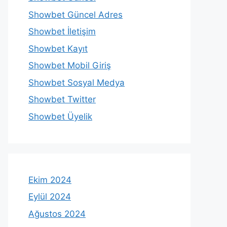
Showbet Güncel Adres
Showbet İletişim
Showbet Kayıt
Showbet Mobil Giriş
Showbet Sosyal Medya
Showbet Twitter
Showbet Üyelik
Ekim 2024
Eylül 2024
Ağustos 2024