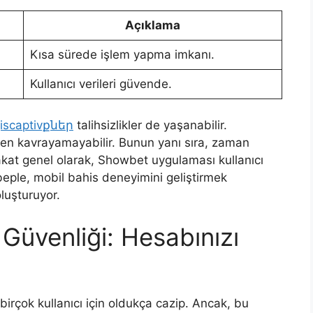
Açıklama
Kısa sürede işlem yapma imkanı.
Kullanıcı verileri güvende.
scaptivքներ
talihsizlikler de yaşanabilir.
men kavrayamayabilir. Bunun yanı sıra, zaman
akat genel olarak, Showbet uygulaması kullanıcı
beple, mobil bahis deneyimini geliştirmek
oluşturuyor.
Güvenliği: Hesabınızı
irçok kullanıcı için oldukça cazip. Ancak, bu