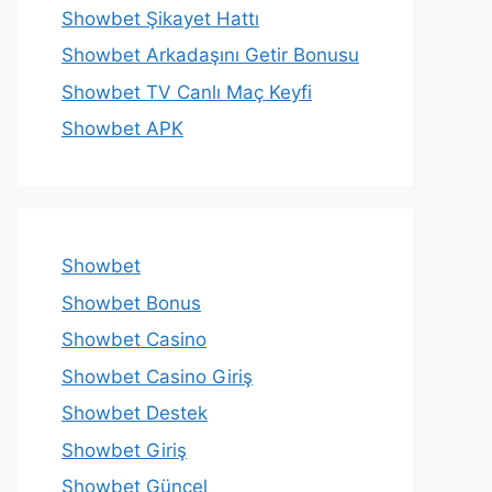
Showbet Şikayet Hattı
Showbet Arkadaşını Getir Bonusu
Showbet TV Canlı Maç Keyfi
Showbet APK
Showbet
Showbet Bonus
Showbet Casino
Showbet Casino Giriş
Showbet Destek
Showbet Giriş
Showbet Güncel