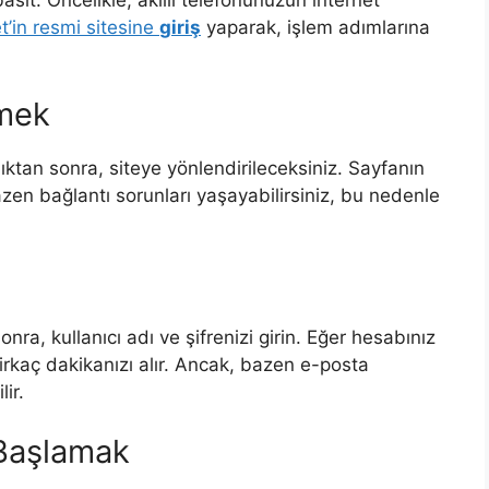
’in resmi sitesine
giriş
yaparak, işlem adımlarına
tmek
tan sonra, siteye yönlendirileceksiniz. Sayfanın
bazen bağlantı sorunları yaşayabilirsiniz, bu nedenle
nra, kullanıcı adı ve şifrenizi girin. Eğer hesabınız
irkaç dakikanızı alır. Ancak, bazen e-posta
ir.
Başlamak