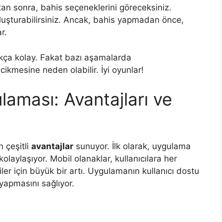
ktan sonra, bahis seçeneklerini göreceksiniz.
 oluşturabilirsiniz. Ancak, bahis yapmadan önce,
r.
kça kolay. Fakat bazı aşamalarda
cikmesine neden olabilir. İyi oyunlar!
aması: Avantajları ve
n çeşitli
avantajlar
sunuyor. İlk olarak, uygulama
laylaşıyor. Mobil olanaklar, kullanıcılara her
iler için büyük bir artı. Uygulamanın kullanıcı dostu
yapmasını sağlıyor.