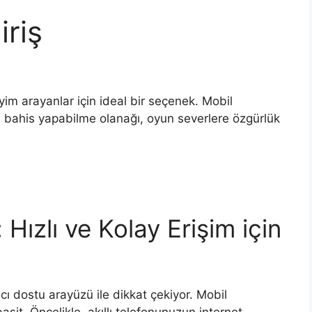
riş
neyim arayanlar için ideal bir seçenek. Mobil
n bahis yapabilme olanağı, oyun severlere özgürlük
Hızlı ve Kolay Erişim için
ı dostu arayüzü ile dikkat çekiyor. Mobil
sit. Öncelikle, akıllı telefonunuzun internet