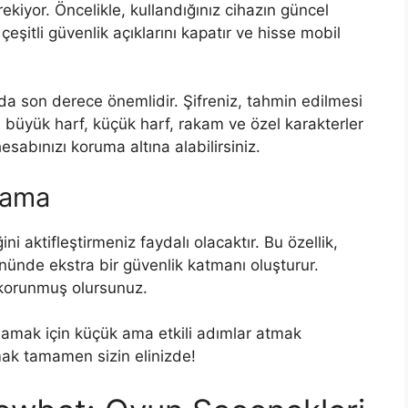
iyor. Öncelikle, kullandığınız cihazın güncel
 çeşitli güvenlik açıklarını kapatır ve hisse mobil
 da son derece önemlidir. Şifreniz, tahmin edilmesi
büyük harf, küçük harf, rakam ve özel karakterler
hesabınızı koruma altına alabilirsiniz.
lama
ni aktifleştirmeniz faydalı olacaktır. Bu özellik,
nünde ekstra bir güvenlik katmanı oluşturur.
 korunmuş olursunuz.
ğlamak için küçük ama etkili adımlar atmak
k tamamen sizin elinizde!