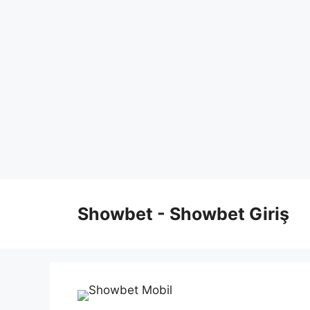
Showbet - Showbet Giriş